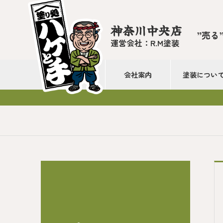
神奈川中央店
”売る
運営会社：R.M塗装
会社案内
塗装につい