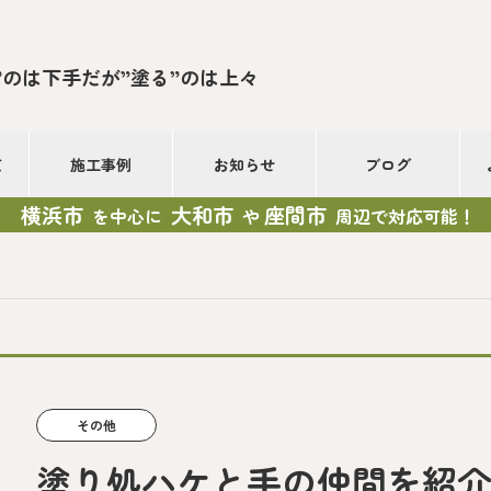
”のは下手だが”塗る”のは上々
て
施工事例
お知らせ
ブログ
横浜市
大和市
座間市
を中心に
や
周辺で対応可能！
その他
塗り処ハケと手の仲間を紹