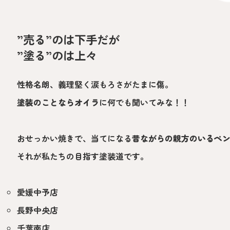
”売る”のは下手だが
”塗る”のは上々
性格名朗、義理堅く涙もろさがたまに傷。
塗装のことならオイラ
に何でも聞いてみな！！
おせっかい焼きで、当てになる
昔ながらの親方のいるペ
それが私たちの目指す塗装道です。
愛媛中予店
長野中央店
千葉南店